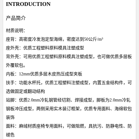
INTRODUCTION
产品简介
材质说明：
座背：高密度冷发泡定型海绵，密度达到50公斤/m³
座外壳：优质工程塑料原料模具注塑成型
背外壳：可用优质工程塑料原料模具注塑成型，也可做优质多层板
外覆软包。
内板：12mm优质多层木皮热压成型夹板
扶手：功能水杯托，优质工程塑料注塑成型，内置五金结构件，可
选做固定或翻动结构
站脚：优质2.0mm冷轧钢管经切割、焊接成型，脚板为2.0mm冷轧
钢板冲压成型，两侧采用实木装订框架，优质专用面料、海绵软包
装饰
面料：麻绒材质座椅专用面料，可做阻燃，具抗污、防静电性、防
褪色