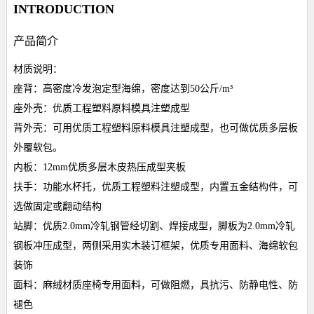
INTRODUCTION
产品简介
材质说明：
座背：高密度冷发泡定型海绵，密度达到50公斤/m³
座外壳：优质工程塑料原料模具注塑成型
背外壳：可用优质工程塑料原料模具注塑成型，也可做优质多层板
外覆软包。
内板：12mm优质多层木皮热压成型夹板
扶手：功能水杯托，优质工程塑料注塑成型，内置五金结构件，可
选做固定或翻动结构
站脚：优质2.0mm冷轧钢管经切割、焊接成型，脚板为2.0mm冷轧
钢板冲压成型，两侧采用实木装订框架，优质专用面料、海绵软包
装饰
面料：麻绒材质座椅专用面料，可做阻燃，具抗污、防静电性、防
褪色